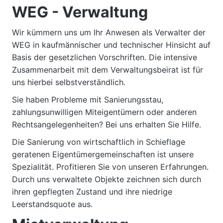
s
n
WEG - Verwaltung
a
g
p
e
r
Wir kümmern uns um Ihr Anwesen als Verwalter der
m
e
i
WEG in kaufmännischer und technischer Hinsicht auf
n
n
Basis der gesetzlichen Vorschriften. Die intensive
t
g
Zusammenarbeit mit dem Verwaltungsbeirat ist für
e
uns hierbei selbstverständlich.
n
Sie haben Probleme mit Sanierungsstau,
zahlungsunwilligen Miteigentümern oder anderen
Rechtsangelegenheiten? Bei uns erhalten Sie Hilfe.
Die Sanierung von wirtschaftlich in Schieflage
geratenen Eigentümergemeinschaften ist unsere
Spezialität. Profitieren Sie von unseren Erfahrungen.
Durch uns verwaltete Objekte zeichnen sich durch
ihren gepflegten Zustand und ihre niedrige
Leerstandsquote aus.